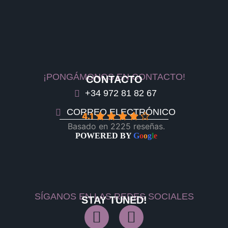
¡PONGÁMONOS EN CONTACTO!
CONTACTO
+34 972 81 82 67
CORREO ELECTRÓNICO
4.1
Basado en 2225 reseñas.
POWERED BY
G
o
o
g
l
e
SÍGANOS EN LAS REDES SOCIALES
STAY TUNED!