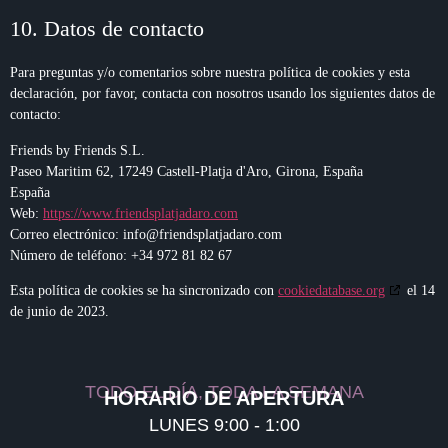
10. Datos de contacto
Para preguntas y/o comentarios sobre nuestra política de cookies y esta
declaración, por favor, contacta con nosotros usando los siguientes datos de
contacto:
Friends by Friends S.L.
Paseo Maritim 62, 17249 Castell-Platja d'Aro, Girona, España
España
Web:
https://www.friendsplatjadaro.com
Correo electrónico:
info@
friendsplatjadaro.com
Número de teléfono: +34 972 81 82 67
Esta política de cookies se ha sincronizado con
cookiedatabase.org
el 14
de junio de 2023.
TODO EL DÍA, TODA LA SEMANA
HORARIO DE APERTURA
LUNES 9:00 - 1:00